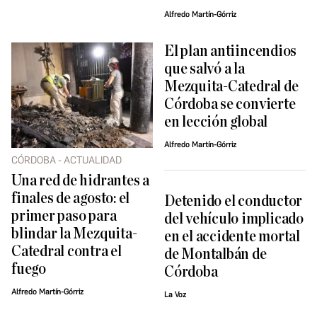
Alfredo Martín-Górriz
El plan antiincendios
que salvó a la
Mezquita-Catedral de
Córdoba se convierte
en lección global
Alfredo Martín-Górriz
CÓRDOBA - ACTUALIDAD
Una red de hidrantes a
finales de agosto: el
Detenido el conductor
primer paso para
del vehículo implicado
blindar la Mezquita-
en el accidente mortal
Catedral contra el
de Montalbán de
fuego
Córdoba
Alfredo Martín-Górriz
La Voz