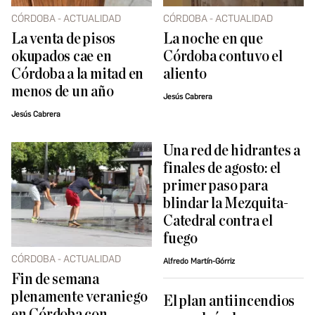
CÓRDOBA - ACTUALIDAD
CÓRDOBA - ACTUALIDAD
La venta de pisos
La noche en que
okupados cae en
Córdoba contuvo el
Córdoba a la mitad en
aliento
menos de un año
Jesús Cabrera
Jesús Cabrera
Una red de hidrantes a
finales de agosto: el
primer paso para
blindar la Mezquita-
Catedral contra el
fuego
CÓRDOBA - ACTUALIDAD
Alfredo Martín-Górriz
Fin de semana
plenamente veraniego
El plan antiincendios
en Córdoba con