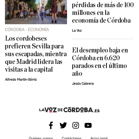
pérdidas de más de 100
millones en la
economía de Córdoba
CÓRDOBA - ECONOMÍA
La Voz
Los cordobeses
prefieren Sevilla para
El desempleo baja en
sus escapadas, mientra
Córdoba en 6.620
que Madrid lidera las
parados en el último
visitas a la capital
año
Alfredo Martín-Górriz
Jesús Cabrera
Quiénes somos
Contáctanos
Aviso legal