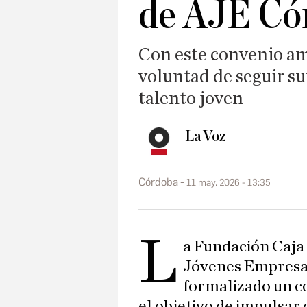
de AJE Có
Con este convenio am
voluntad de seguir s
talento joven
La Voz
Córdoba
11 may. 2026 - 13:35
L
a Fundación Caja 
Jóvenes Empresa
formalizado un c
el objetivo de impulsar 