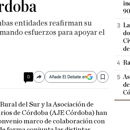
rdoba
in
90
bas entidades reafirman su
La
umando esfuerzos para apoyar el
do
Ci
de
Ra
As
0
Añade El Debate en
Compartir
Save
de
Có
Rural del Sur y la Asociación de
rios de Córdoba (AJE Córdoba) han
onvenio marco de colaboración con
de forma conjunta las distintas