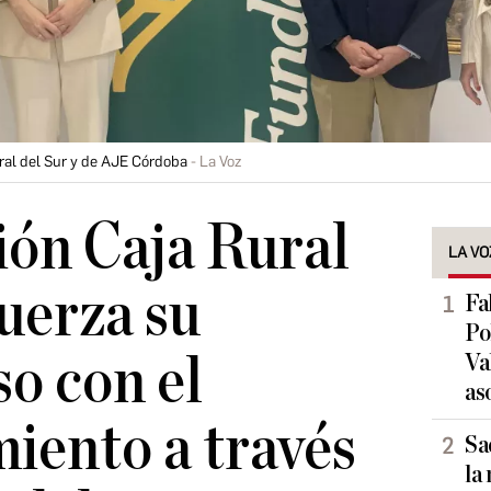
ral del Sur y de AJE Córdoba
La Voz
ón Caja Rural
LA VO
fuerza su
Fa
Po
o con el
Va
as
iento a través
Sa
la