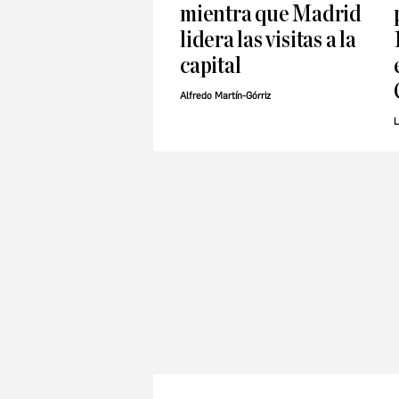
mientra que Madrid
lidera las visitas a la
capital
Alfredo Martín-Górriz
L