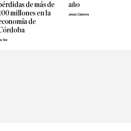
pérdidas de más de
año
100 millones en la
Jesús Cabrera
economía de
Córdoba
a Voz