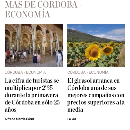
MÁS DE CÓRDOBA -
ECONOMÍA
CÓRDOBA - ECONOMÍA
CÓRDOBA - ECONOMÍA
La cifra de turistas se
El girasol arranca en
multiplica por 2'35
Córdoba una de sus
durante la primavera
mejores campañas con
de Córdoba en sólo 25
precios superiores a la
años
media
Alfredo Martín-Górriz
La Voz