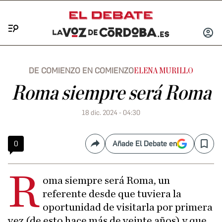
Menú
INICIA
SESIÓ
DE COMIENZO EN COMIENZO
ELENA MURILLO
Roma siempre será Roma
18 dic. 2024 - 04:30
0
Añade El Debate en
Compartir
Save
R
oma siempre será Roma, un
referente desde que tuviera la
oportunidad de visitarla por primera
vez (de esto hace más de veinte años) y que