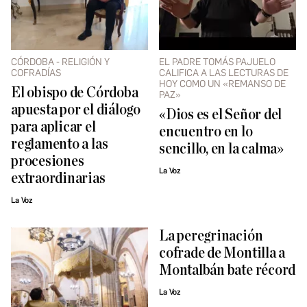
CÓRDOBA - RELIGIÓN Y
EL PADRE TOMÁS PAJUELO
COFRADÍAS
CALIFICA A LAS LECTURAS DE
HOY COMO UN «REMANSO DE
El obispo de Córdoba
PAZ»
apuesta por el diálogo
«Dios es el Señor del
para aplicar el
encuentro en lo
reglamento a las
sencillo, en la calma»
procesiones
La Voz
extraordinarias
La Voz
La peregrinación
cofrade de Montilla a
Montalbán bate récord
La Voz