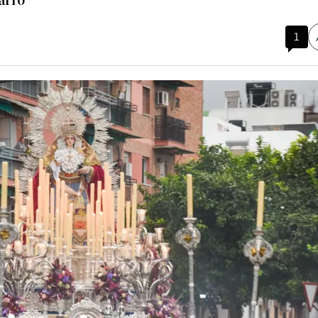
arro
1