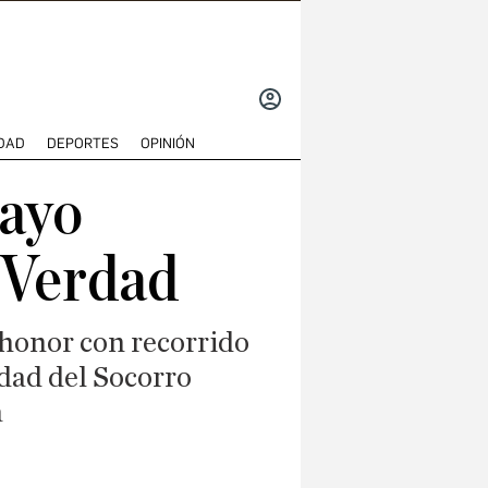
INICIAR
SESIÓN
DAD
DEPORTES
OPINIÓN
Rayo
 Verdad
u honor con recorrido
dad del Socorro
a