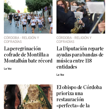
CÓRDOBA - RELIGIÓN Y
CÓRDOBA - RELIGIÓN Y
COFRADÍAS
COFRADÍAS
La peregrinación
La Diputación reparte
cofrade de Montilla a
ayudas para bandas de
Montalbán bate récord
música entre 118
entidades
La Voz
La Voz
El obispo de Córdoba
prioriza una
restauración
«perfecta» de la