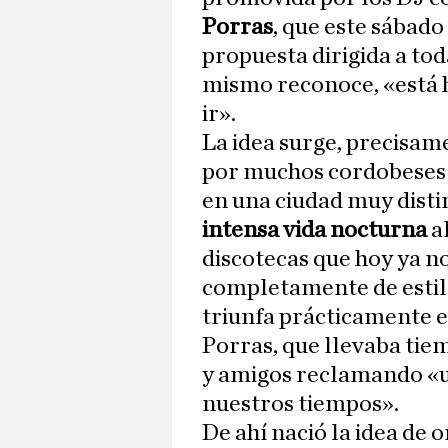
Porras
, que este sábad
propuesta dirigida a to
mismo reconoce, «está h
ir».
La idea surge, precisam
por muchos cordobeses 
en una ciudad muy disti
intensa vida nocturna
al
discotecas que hoy ya n
completamente de estilo
triunfa prácticamente e
Porras, que llevaba tie
y amigos reclamando «un
nuestros tiempos».
De ahí nació la idea de 