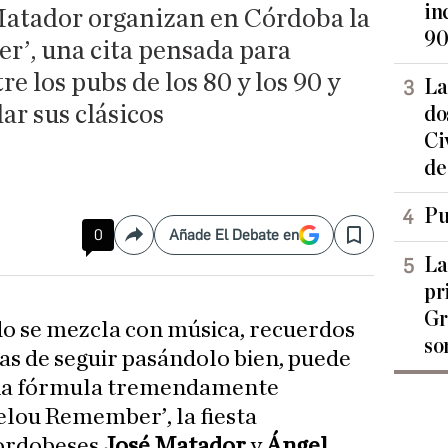
in
Matador organizan en Córdoba la
90
r’, una cita pensada para
e los pubs de los 80 y los 90 y
La
ar sus clásicos
do
Ci
de
Pu
0
Añade El Debate en
Compartir
Save
La
pr
Gr
do se mezcla con música, recuerdos
so
as de seguir pasándolo bien, puede
una fórmula tremendamente
Jelou Remember’, la fiesta
cordobeses
José Matador
y
Ángel