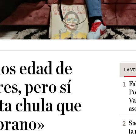
os edad de
LA VO
es, pero sí
Fa
Po
sta chula que
Va
as
prano»
Sa
la