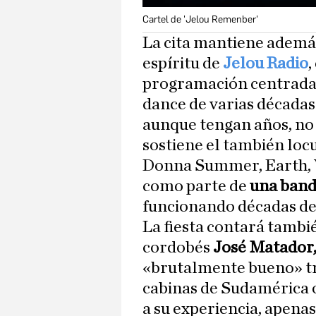
Cartel de 'Jelou Remenber'
La cita mantiene además
espíritu de
Jelou Radio
,
programación centrada e
dance de varias décadas.
aunque tengan años, no 
sostiene el también loc
Donna Summer, Earth, W
como parte de
una band
funcionando décadas de
La fiesta contará tambié
cordobés
José Matador
«brutalmente bueno» tr
cabinas de Sudamérica 
a su experiencia, apena