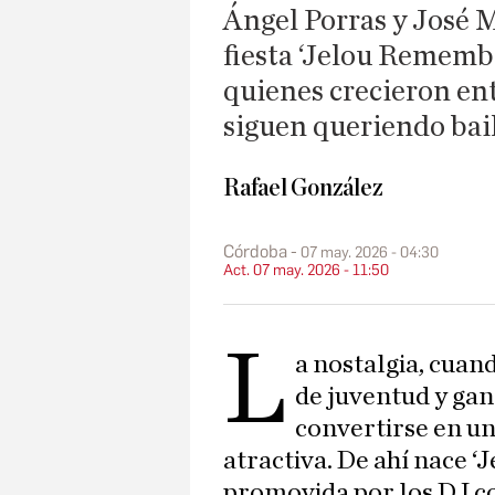
Ángel Porras y José 
fiesta ‘Jelou Remembe
quienes crecieron entr
siguen queriendo bail
Rafael González
Córdoba
07 may. 2026 - 04:30
Act. 07 may. 2026 - 11:50
L
a nostalgia, cuan
de juventud y gan
convertirse en 
atractiva. De ahí nace ‘
promovida por los DJ 