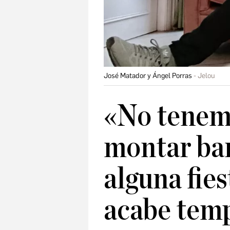
José Matador y Ángel Porras
Jelou
«No tenem
montar bar
alguna fie
acabe tem