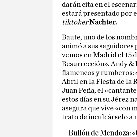
darán cita en el escenar
estará presentado por e
tiktoker
Nachter.
Baute, uno de los nombr
animó a sus seguidores 
vemos en Madrid el 15 de
Resurrección». Andy & L
flamencos y rumberos: 
Abril en la Fiesta de la
Juan Peña, el «cantante 
estos días en su Jérez 
asegura que vive «con mu
trato de inculcárselo a 
Bullón de Mendoza: «