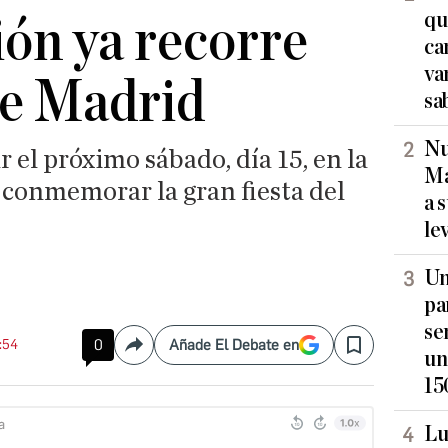
qu
ón ya recorre
ca
va
 de Madrid
sa
Nu
 el próximo sábado, día 15, en la
Ma
 conmemorar la gran fiesta del
a 
le
Un
pa
se
0:54
0
Añade El Debate en
Compartir
Save
un
15
Lu