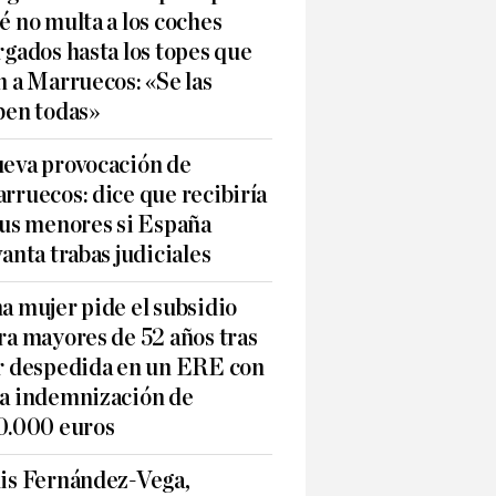
é no multa a los coches
rgados hasta los topes que
n a Marruecos: «Se las
ben todas»
eva provocación de
rruecos: dice que recibiría
sus menores si España
vanta trabas judiciales
a mujer pide el subsidio
ra mayores de 52 años tras
r despedida en un ERE con
a indemnización de
0.000 euros
is Fernández-Vega,