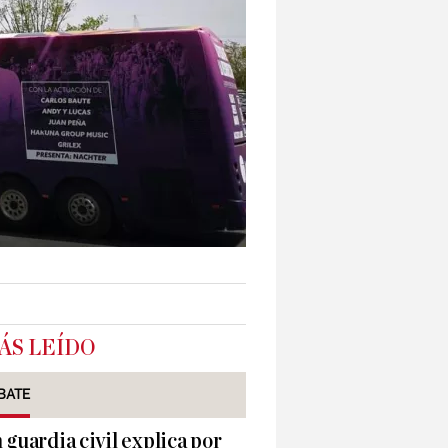
ÁS LEÍDO
BATE
 guardia civil explica por