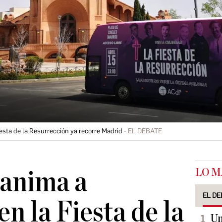
Fiesta de la Resurrección ya recorre Madrid
EL DEBATE
LO M
 anima a
EL DE
en la Fiesta de la
Un