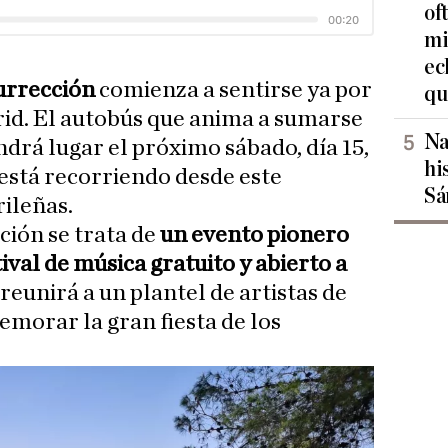
of
mi
ec
surrección
comienza a sentirse ya por
qu
rid. El autobús que anima a sumarse
Na
ndrá lugar el próximo sábado, día 15,
hi
 está recorriendo desde este
Sá
ileñas.
ción se trata de
un evento pionero
tival de música gratuito y abierto a
reunirá a un plantel de artistas de
morar la gran fiesta de los