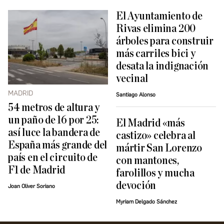
El Ayuntamiento de
Rivas elimina 200
árboles para construir
más carriles bici y
desata la indignación
vecinal
MADRID
Santiago Alonso
54 metros de altura y
un paño de 16 por 25:
El Madrid «más
así luce la bandera de
castizo» celebra al
España más grande del
mártir San Lorenzo
país en el circuito de
con mantones,
F1 de Madrid
farolillos y mucha
devoción
Joan Oliver Soriano
Myriam Delgado Sánchez