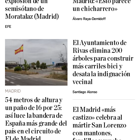
explosión de un
Madrid: «Esto parece
semisótano de
un chicharrero»
Moratalaz (Madrid)
Álvaro Raya-Demidoff
EFE
El Ayuntamiento de
Rivas elimina 200
árboles para construir
más carriles bici y
desata la indignación
vecinal
MADRID
Santiago Alonso
54 metros de altura y
un paño de 16 por 25:
El Madrid «más
así luce la bandera de
castizo» celebra al
España más grande del
mártir San Lorenzo
país en el circuito de
con mantones,
F1 de Madrid