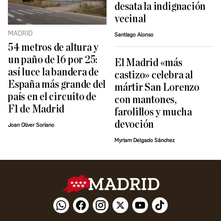
desata la indignación
vecinal
MADRID
Santiago Alonso
54 metros de altura y
un paño de 16 por 25:
El Madrid «más
así luce la bandera de
castizo» celebra al
España más grande del
mártir San Lorenzo
país en el circuito de
con mantones,
F1 de Madrid
farolillos y mucha
devoción
Joan Oliver Soriano
Myriam Delgado Sánchez