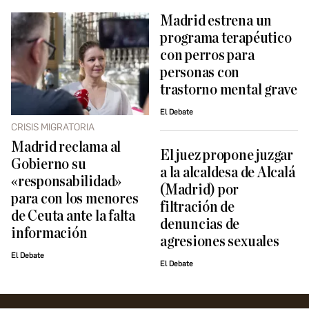
Madrid estrena un
programa terapéutico
con perros para
personas con
trastorno mental grave
El Debate
CRISIS MIGRATORIA
Madrid reclama al
El juez propone juzgar
Gobierno su
a la alcaldesa de Alcalá
«responsabilidad»
(Madrid) por
para con los menores
filtración de
de Ceuta ante la falta
denuncias de
información
agresiones sexuales
El Debate
El Debate