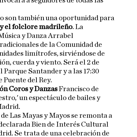
nvocará a seguidores de todas las
yo son también una oportunidad para
 y el folclore madrileño
. La
 Música y Danza Arrabel
tradicionales de la Comunidad de
idades limítrofes, sirviéndose de
n, cuerda y viento. Será el 2 de
el Parque Santander y a las 17:30
e Puente del Rey.
ión Coros y Danzas
Francisco de
tro,' un espectáculo de bailes y
Madrid.
ta de Las Mayas y Mayos se remonta a
 declarada Bien de Interés Cultural
id. Se trata de una celebración de