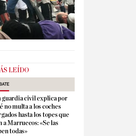
ÁS LEÍDO
BATE
 guardia civil explica por
é no multa a los coches
rgados hasta los topes que
n a Marruecos: «Se las
ben todas»