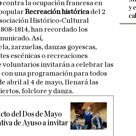
o
contra la ocupación francesa en
y 
 popular
Recreación histórica
del 2
ca
Asociación Histórico-Cultural
1808-1814, han recordado los
municado. Así,
la, zarzuelas, danzas goyescas,
rtes escénicas o recreaciones
e voluntarios invitarán a celebrar las
o con una programación para todos
de abril al 4 de mayo, llenará las
iertos, folclore y danza.
acto del Dos de Mayo
tiva de Ayuso a invitar