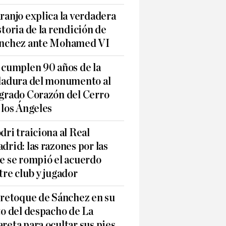
ranjo explica la verdadera
storia de la rendición de
nchez ante Mohamed VI
 cumplen 90 años de la
ladura del monumento al
grado Corazón del Cerro
 los Ángeles
dri traiciona al Real
drid: las razones por las
e se rompió el acuerdo
tre club y jugador
 retoque de Sánchez en su
to del despacho de La
reta para ocultar sus pies