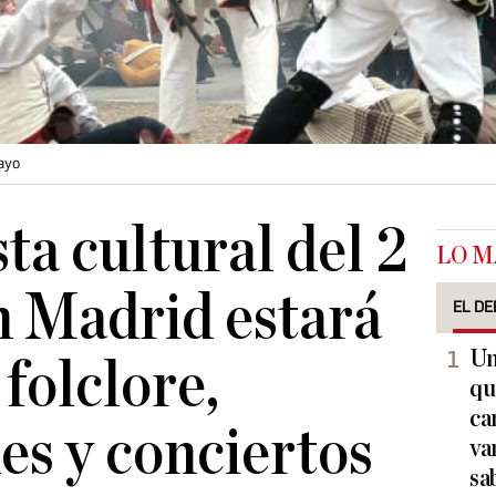
ayo
ta cultural del 2
LO M
n Madrid estará
EL DE
Un
folclore,
qu
ca
es y conciertos
va
sa