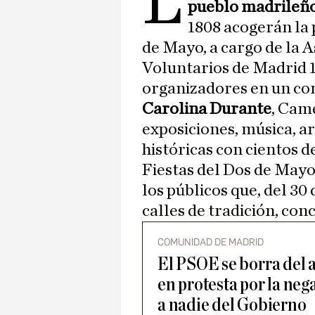
L
pueblo madrileñ
1808 acogerán la
de Mayo, a cargo de la 
Voluntarios de Madrid 
organizadores en un co
Carolina Durante
, Came
exposiciones, música, a
históricas con cientos d
Fiestas del Dos de May
los públicos que, del 30 
calles de tradición, conc
COMUNIDAD DE MADRID
El PSOE se borra del 
en protesta por la nega
a nadie del Gobierno