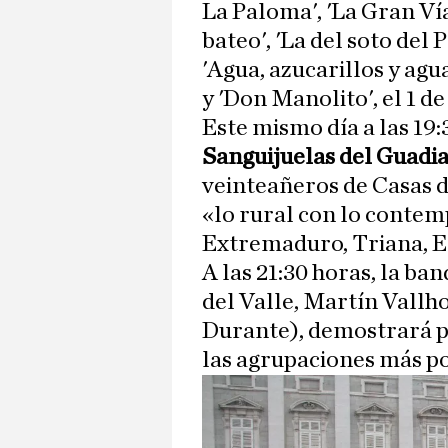
La Paloma', 'La Gran Vía'
bateo', 'La del soto del 
'Agua, azucarillos y agu
y 'Don Manolito', el 1 de
Este mismo día a las 19:
Sanguijuelas del Guadi
veinteañeros de Casas d
«lo rural con lo conte
Extremaduro, Triana, E
A las 21:30 horas, la b
del Valle, Martín Vallh
Durante), demostrará p
las agrupaciones más po