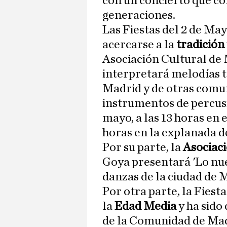
con un concierto que co
generaciones.
Las Fiestas del 2 de Ma
acercarse a la
tradición
Asociación Cultural de
interpretará melodías 
Madrid y de otras comun
instrumentos de percusió
mayo, a las 13 horas en 
horas en la explanada d
Por su parte, la
Asociac
Goya presentará 'Lo nues
danzas de la ciudad de 
Por otra parte, la Fies
la
Edad Media
y ha sido
de la Comunidad de Madr