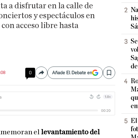
a a disfrutar en la calle de
Na
onciertos y espectáculos en
hi
 con acceso libre hasta
Sá
Se
vo
Sa
de
3:08
0
Añade El Debate en
Compartir
Save
Ro
Ma
qu
en
El
fo
conmemoran el
levantamiento del
Ma