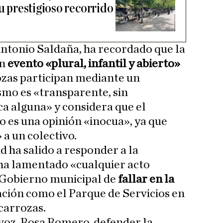
su prestigioso recorrido
 Antonio Saldaña, ha recordado que la
un
evento «plural, infantil y abierto»
rozas participan mediante un
smo es «transparente, sin
ca alguna» y considera que el
o es una opinión «inocua», ya que
 a un colectivo.
d ha salido a responder a la
 ha lamentado «cualquier acto
 Gobierno municipal de
fallar en la
ación como el Parque de Servicios en
carrozas.
voz, Rosa Romero, defender la