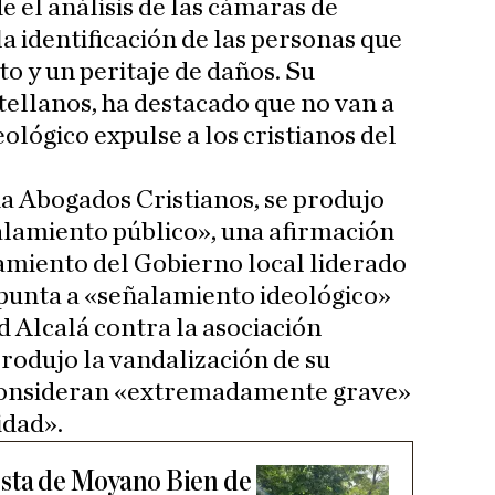
 el análisis de las cámaras de
a identificación de las personas que
to y un peritaje de daños. Su
tellanos, ha destacado que no van a
eológico expulse a los cristianos del
da Abogados Cristianos, se produjo
ñalamiento público», una afirmación
namiento del Gobierno local liderado
apunta a «señalamiento ideológico»
 Alcalá contra la asociación
 produjo la vandalización de su
 consideran «extremadamente grave»
idad».
esta de Moyano Bien de