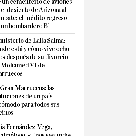
 un cementerio de aviones
 el desierto de Arizona al
mbate: el inédito regreso
 un bombardero B1
 misterio de Lalla Salma:
nde está y cómo vive ocho
os después de su divorcio
 Mohamed VI de
rruecos
 Gran Marruecos: las
biciones de un país
cómodo para todos sus
cinos
is Fernández-Vega,
talmólogo: «Unos segundos