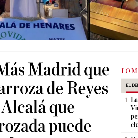
 Más Madrid que
LO M
carroza de Reyes
EL DE
La
 Alcalá que
Vi
pe
trozada puede
cl