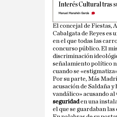
Interés Cultural tras 
Manuel Manahén García
El concejal de Fiestas,
Cabalgata de Reyes es 
en el que todas las car
concurso público. El mi
discriminación ideológi
señalamiento político n
cuando se «estigmatiza»
Por su parte, Más Madri
acusación de Saldaña y
vandálico» acusando al
seguridad
en una instal
el que se guardaban las 
En palabras de su porta