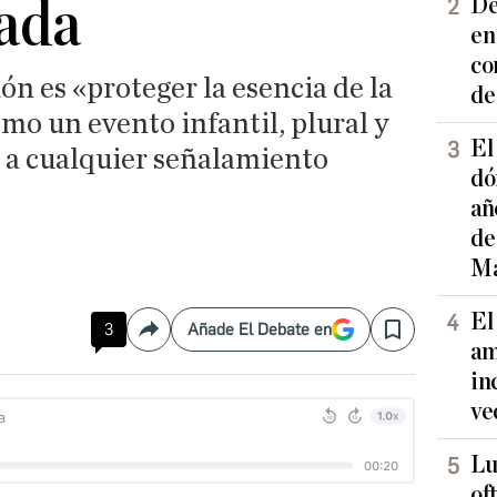
ada
De
en
co
ón es «proteger la esencia de la
de
mo un evento infantil, plural y
El
o a cualquier señalamiento
dó
añ
de
Ma
El
3
Añade El Debate en
Compartir
Save
am
in
ve
Lu
of