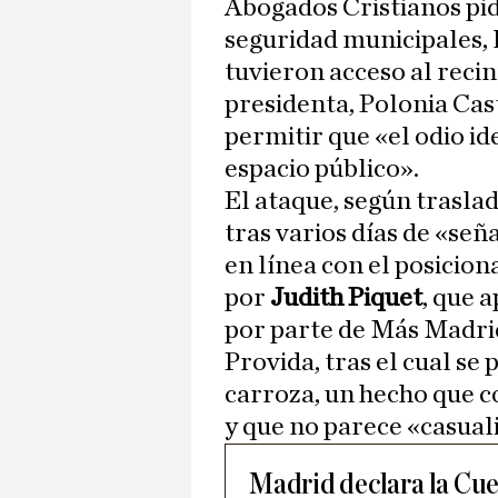
Abogados Cristianos pide
seguridad municipales, l
tuvieron acceso al recin
presidenta, Polonia Cas
permitir que «el odio id
espacio público».
El ataque, según trasla
tras varios días de «se
en línea con el posicio
por
Judith Piquet
, que 
por parte de Más Madrid
Provida, tras el cual se
carroza, un hecho que
y que no parece «casual
Madrid declara la Cu