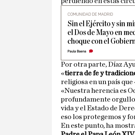
perdiendo en estas circ
COMUNIDAD DE MADRID
Sin el Ejército y sin m
el Dos de Mayo en me
choque con el Gobier
Paula Baena
Por otra parte, Díaz Ay
«
tierra de fe y tradicion
religiosa en un país que
«Nuestra herencia es Oc
profundamente orgulloso
vida y el Estado de Der
eso los protegemos y f
En este punto, ha mostr
Padre el Papa León XI