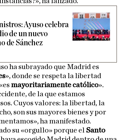
unstancias?», ha lanzado.
inistros: Ayuso celebra
dio de un nuevo
no de Sánchez
uso ha subrayado que Madrid es
es
», donde se respeta la libertad
 «es
mayoritariamente católico
».
cidente, de la que estamos
s. Cuyos valores: la libertad, la
echo, son sus mayores bienes y por
omentamos», ha manifestado.
ado su «orgullo» porque el
Santo
V
haya escogido Madrid dentro de una