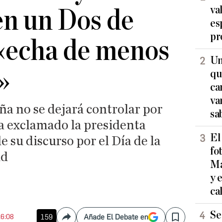
va
en un Dos de
es
pr
«echa de menos
Un
»
qu
ca
va
a no se dejará controlar por
sa
ha exclamado la presidenta
El
de su discurso por el Día de la
fo
id
Ma
y 
ca
Se
16:08
159
Añade El Debate en
Compartir
Save