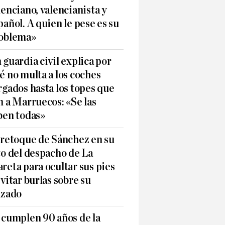
lenciano, valencianista y
pañol. A quien le pese es su
oblema»
 guardia civil explica por
é no multa a los coches
rgados hasta los topes que
n a Marruecos: «Se las
ben todas»
 retoque de Sánchez en su
to del despacho de La
reta para ocultar sus pies
evitar burlas sobre su
lzado
 cumplen 90 años de la