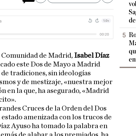
vo
Sa
de
Ro
Ma
qu
la Comunidad de Madrid,
Isabel Díaz
en
dicado este Dos de Mayo a Madrid
 de tradiciones, sin ideologías
lismos y de mestizaje, «nuestra mejor
ón en la que, ha asegurado, «Madrid
cito».
Grandes Cruces de la Orden del Dos
 estado amenizada con los trucos de
íaz Ayuso ha tomado la palabra en
demás de alabar a los premiados, ha