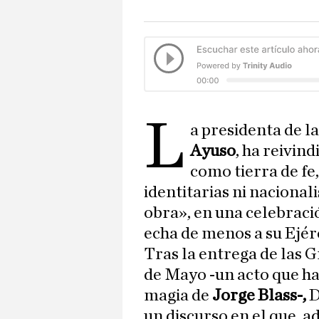
L
a presidenta de 
Ayuso
, ha reivin
como tierra de fe,
identitarias ni naciona
obra», en una celebraci
echa de menos a su Ejér
Tras la entrega de las 
de Mayo -un acto que ha
magia de
Jorge Blass-,
D
un discurso en el que, a