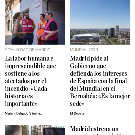
COMUNIDAD DE MADRID
MUNDIAL 2030
La labor humana e
Madrid pide al
imprescindible que
Gobierno que
sostiene a los
defienda los intereses
afectados por el
de España con la final
incendio: «Cada
del Mundial en el
historia es
Bernabéu: «Es la mejor
importante»
sede»
Myriam Delgado Sánchez
El Debate
Madrid estrena un