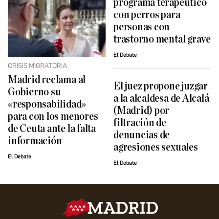
programa terapéutico
con perros para
personas con
trastorno mental grave
El Debate
CRISIS MIGRATORIA
Madrid reclama al
El juez propone juzgar
Gobierno su
a la alcaldesa de Alcalá
«responsabilidad»
(Madrid) por
para con los menores
filtración de
de Ceuta ante la falta
denuncias de
información
agresiones sexuales
El Debate
El Debate