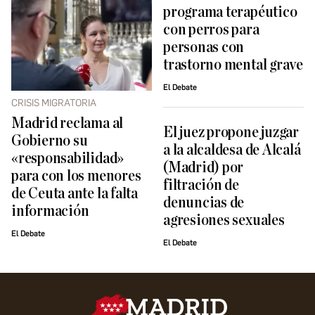
programa terapéutico
con perros para
personas con
trastorno mental grave
El Debate
CRISIS MIGRATORIA
Madrid reclama al
El juez propone juzgar
Gobierno su
a la alcaldesa de Alcalá
«responsabilidad»
(Madrid) por
para con los menores
filtración de
de Ceuta ante la falta
denuncias de
información
agresiones sexuales
El Debate
El Debate