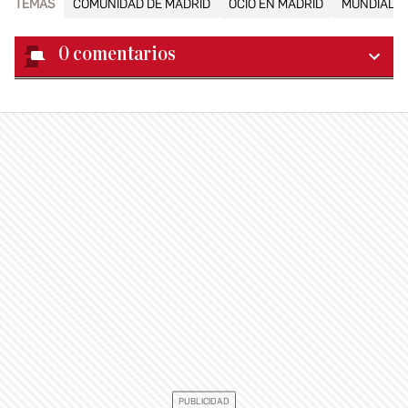
TEMAS
COMUNIDAD DE MADRID
OCIO EN MADRID
MUNDIAL D
0
comentarios