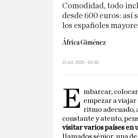
Comodidad, todo incl
desde 600 euros: así 
los españoles mayore
África Giménez
21 oct. 2025 - 04:30
E
mbarcar, colocar
empezar a viajar 
ritmo adecuado, a
constante y atento, pens
visitar varios países en 
llamados sénior, una de