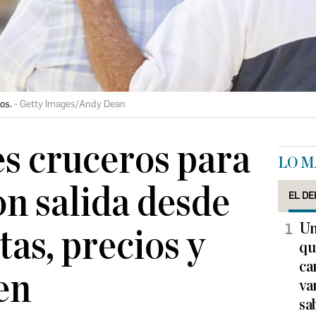
os.
Getty Images/Andy Dean
s cruceros para
LO M
n salida desde
EL DE
Un
tas, precios y
qu
ca
en
va
sa