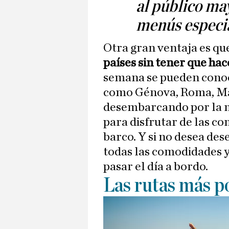
al público may
menús especia
Otra gran ventaja es q
países sin tener que ha
semana se pueden conoc
como Génova, Roma, Mal
desembarcando por la m
para disfrutar de las c
barco. Y si no desea des
todas las comodidades 
pasar el día a bordo.
Las rutas más p