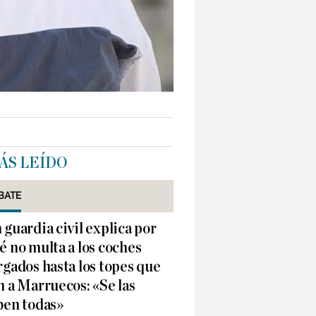
ÁS LEÍDO
BATE
 guardia civil explica por
é no multa a los coches
rgados hasta los topes que
n a Marruecos: «Se las
ben todas»