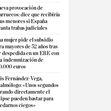
eva provocación de
rruecos: dice que recibiría
sus menores si España
vanta trabas judiciales
a mujer pide el subsidio
ra mayores de 52 años tras
r despedida en un ERE con
a indemnización de
0.000 euros
is Fernández-Vega,
talmólogo: «Unos segundos
rando directamente el
lipse pueden bastar para
edarnos ciegos»