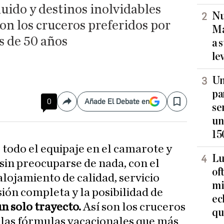
uido y destinos inolvidables
Nu
son los cruceros preferidos por
Ma
s de 50 años
a 
le
Un
pa
0
Añade El Debate en
Compartir
Save
se
un
15
 todo el equipaje en el camarote y
Lu
sin preocuparse de nada, con el
of
lojamiento de calidad, servicio
mi
ión completa y la posibilidad de
ec
un solo trayecto.
Así son los cruceros
qu
 las fórmulas vacacionales que más