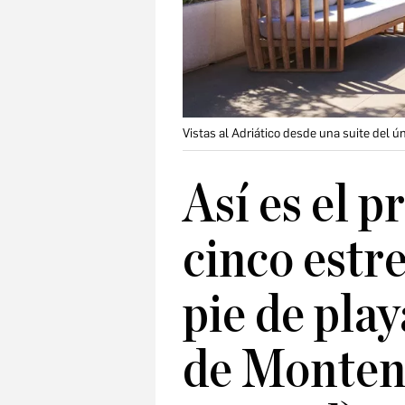
Vistas al Adriático desde una suite del ún
Así es el p
cinco estre
pie de play
de Montene