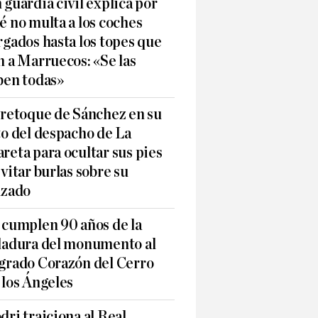
 guardia civil explica por
é no multa a los coches
rgados hasta los topes que
n a Marruecos: «Se las
ben todas»
 retoque de Sánchez en su
to del despacho de La
reta para ocultar sus pies
evitar burlas sobre su
lzado
 cumplen 90 años de la
ladura del monumento al
grado Corazón del Cerro
 los Ángeles
dri traiciona al Real