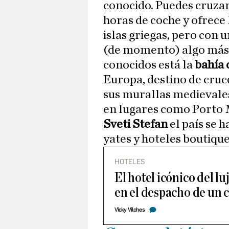
conocido. Puedes cruzar
horas de coche y ofrece l
islas griegas, pero con 
(de momento) algo más 
conocidos está la
bahía 
Europa, destino de cru
sus murallas medievale
en lugares como Porto M
Sveti Stefan
el país se 
yates y hoteles boutique
HOTELES
El hotel icónico del lu
en el despacho de un 
Vicky Vilches