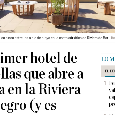
ico cinco estrellas a pie de playa en la costa adriática de Riviera de Bar
Ib
rimer hotel de
LO M
llas que abre a
EL DE
Fe
a en la Riviera
va
es
gro (y es
pr