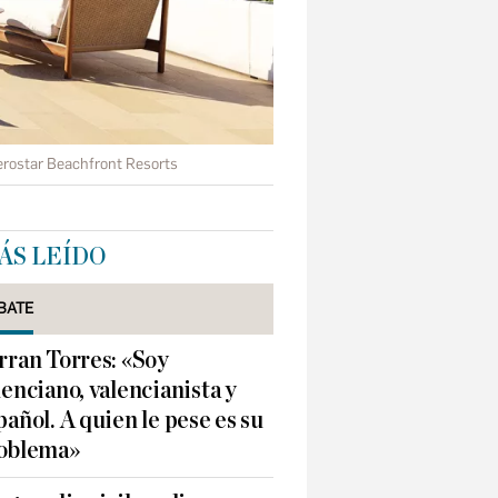
erostar Beachfront Resorts
ÁS LEÍDO
BATE
rran Torres: «Soy
lenciano, valencianista y
pañol. A quien le pese es su
oblema»