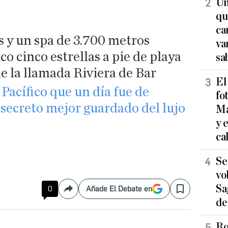
Un
qu
ca
as y un spa de 3.700 metros
va
co cinco estrellas a pie de playa
sa
de la llamada Riviera de Bar
El
 Pacífico que un día fue de
fo
 secreto mejor guardado del lujo
Ma
y 
ca
Se
vo
Sa
0
Añade El Debate en
Compartir
Save
de
Ro