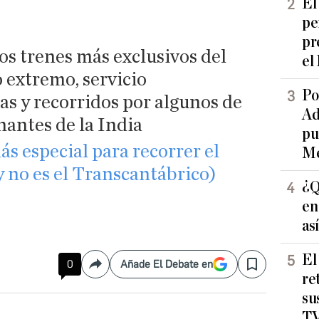
El
pe
pr
os trenes más exclusivos del
el
 extremo, servicio
Po
as y recorridos por algunos de
Ad
nantes de la India
pu
más especial para recorrer el
Me
 no es el Transcantábrico)
¿Q
en
as
El
0
Añade El Debate en
Compartir
Save
re
su
TV