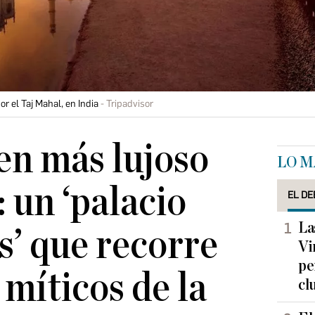
r el Taj Mahal, en India
Tripadvisor
ren más lujoso
LO M
 un ‘palacio
EL DE
La
s’ que recorre
Vi
pe
 míticos de la
cl