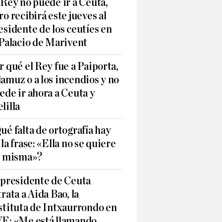
 Rey no puede ir a Ceuta,
ro recibirá este jueves al
esidente de los ceutíes en
 Palacio de Marivent
r qué el Rey fue a Paiporta,
amuz o a los incendios y no
ede ir ahora a Ceuta y
lilla
ué falta de ortografía hay
 la frase: «Ella no se quiere
í misma»?
 presidente de Ceuta
trata a Aida Bao, la
stituta de Intxaurrondo en
E: «Me está llamando