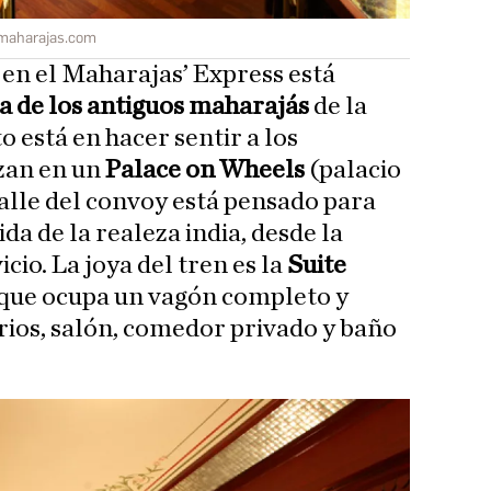
maharajas.com
 en el Maharajas’ Express está
a de los antiguos maharajás
de la
to está en hacer sentir a los
zan en un
Palace on Wheels
(palacio
alle del convoy está pensado para
ida de la realeza india, desde la
cio. La joya del tren es la
Suite
 que ocupa un vagón completo y
ios, salón, comedor privado y baño