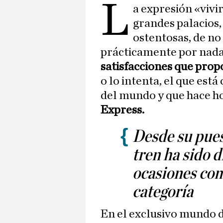
L
a expresión «viv
grandes palacios,
ostentosas, de n
prácticamente por nada 
satisfacciones que propo
o lo intenta, el que est
del mundo y que hace ho
Express.
Desde su pues
tren ha sido d
ocasiones com
categoría
En el exclusivo mundo 