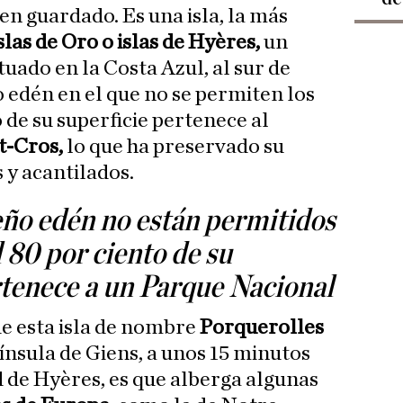
en guardado. Es una isla, la más
slas de Oro o islas de Hyères,
un
uado en la Costa Azul, al sur de
 edén en el que no se permiten los
o de su superficie pertenece al
t-Cros,
lo que ha preservado su
s y acantilados.
ño edén no están permitidos
l 80 por ciento de su
rtenece a un Parque Nacional
e esta isla de nombre
Porquerolles
nínsula de Giens, a unos 15 minutos
d de Hyères, es que alberga algunas