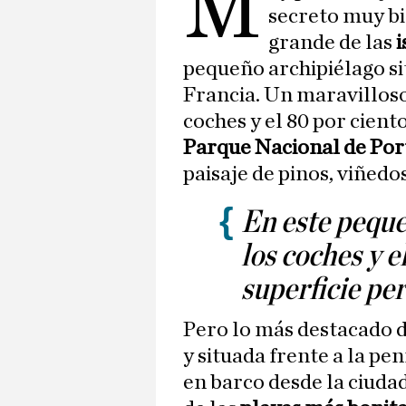
M
secreto muy bi
grande de las
i
pequeño archipiélago sit
Francia. Un maravilloso
coches y el 80 por cient
Parque Nacional de Por
paisaje de pinos, viñedo
En este peque
los coches y e
superficie pe
Pero lo más destacado d
y situada frente a la pe
en barco desde la ciuda