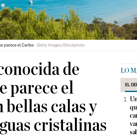
ue parece el Caribe
Getty Images/iStockphoto
sconocida de
LO M
e parece el
EL DE
Un
 bellas calas y
qu
ca
guas cristalinas
va
sa