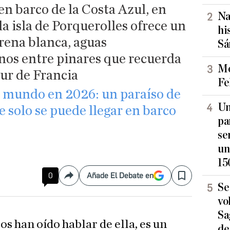
n barco de la Costa Azul, en
Na
a isla de Porquerolles ofrece un
hi
arena blanca, aguas
Sá
nos entre pinares que recuerda
Mo
sur de Francia
Fe
el mundo en 2026: un paraíso de
Un
e solo se puede llegar en barco
pa
se
un
15
0
Añade El Debate en
Compartir
Save
Se
vo
Sa
os han oído hablar de ella, es un
de