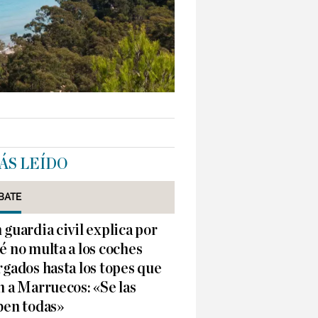
ÁS LEÍDO
BATE
 guardia civil explica por
é no multa a los coches
rgados hasta los topes que
n a Marruecos: «Se las
ben todas»