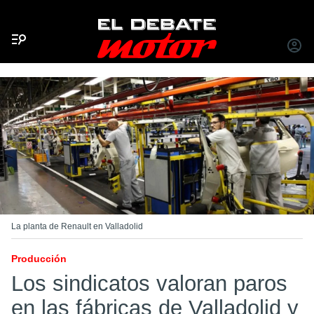
Menú
INICIA
SESIÓ
La planta de Renault en Valladolid
Producción
Los sindicatos valoran paros
en las fábricas de Valladolid y