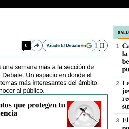
SALU
Ca
0
Añade El Debate en
Compartir
Save
la
be
pu
l Debate. Un espacio en donde el
 temas más interesantes del ámbito
La
nocer al público.
jo
re
ntos que protegen tu
su
iencia
El
po