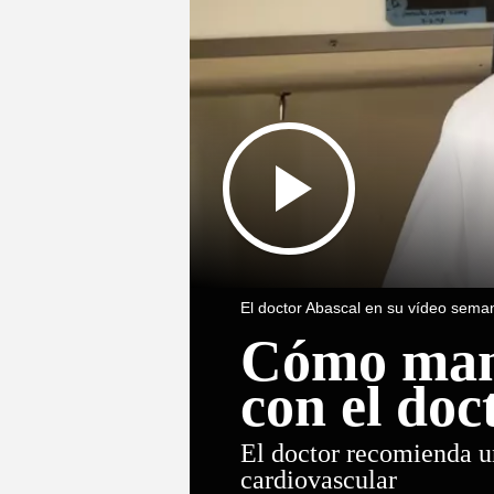
El doctor Abascal en su vídeo seman
Cómo mant
con el doc
El doctor recomienda un
cardiovascular