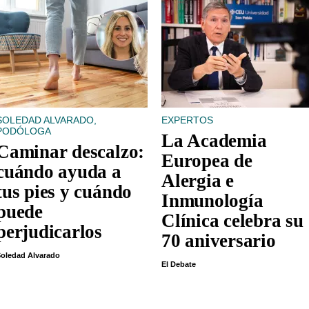
SOLEDAD ALVARADO,
EXPERTOS
PODÓLOGA
La Academia
Caminar descalzo:
Europea de
cuándo ayuda a
Alergia e
tus pies y cuándo
Inmunología
puede
Clínica celebra su
perjudicarlos
70 aniversario
oledad Alvarado
El Debate