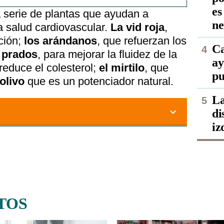
es
 serie de plantas que ayudan a
ne
a salud cardiovascular.
La vid roja
,
ación;
los arándanos
, que refuerzan los
Ca
s prados
, para mejorar la fluidez de la
ay
 reduce el colesterol;
el
mirtilo
, que
pu
 olivo
que es un potenciador natural.
La
di
iz
TOS