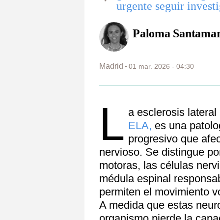
urgente seguir invest
Paloma Santamar
Madrid
01 mar. 2026 - 04:30
L
a esclerosis lateral
ELA,
es una patolo
progresivo que afe
nervioso. Se distingue po
motoras, las células nerv
médula espinal responsab
permiten el movimiento vo
A medida que estas neur
organismo pierde la capa