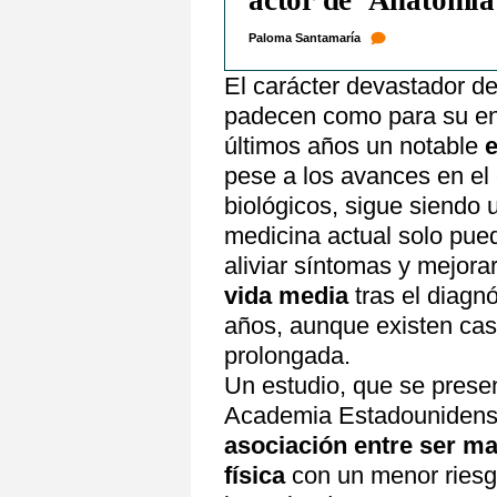
actor de 'Anatomía
Paloma Santamaría
El carácter devastador de
padecen como para su ent
últimos años un notable
e
pese a los avances en e
biológicos, sigue siendo 
medicina actual solo pued
aliviar síntomas y mejorar
vida media
tras el diagnó
años, aunque existen ca
prolongada.
Un estudio, que se presen
Academia Estadounidense
asociación entre ser ma
física
con un menor riesg