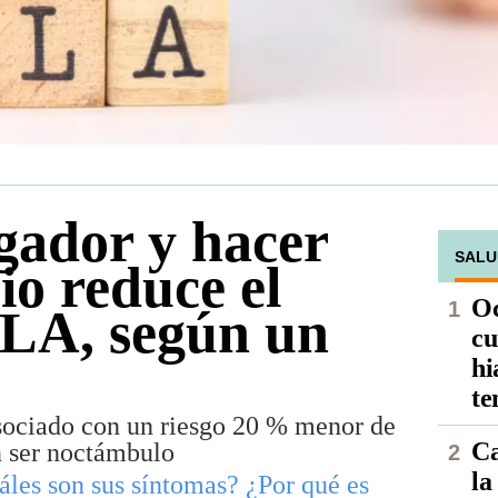
ador y hacer
SALU
io reduce el
Oc
ELA, según un
cu
hi
te
sociado con un riesgo 20 % menor de
Ca
 ser noctámbulo
la
áles son sus síntomas? ¿Por qué es