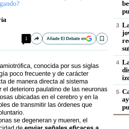
igando?
be
pu
ía
La
jo
1
Añade El Debate en
re
Compartir
Save
su
La
 amiotrófica, conocida por sus siglas
di
gía poco frecuente y de carácter
iz
cta de manera directa al sistema
r el deterioro paulatino de las neuronas
Ca
iosas ubicadas en el cerebro y en la
ay
les de transmitir las órdenes que
pu
luntario.
onas se degeneran y mueren, el
cidad de
enviar señales eficaces a