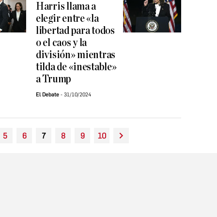
Harris llama a
elegir entre «la
libertad para todos
o el caos y la
división» mientras
tilda de «inestable»
a Trump
El Debate
31/10/2024
5
6
7
8
9
10