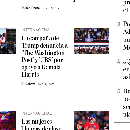
pr
Rubén Prieto
02/11/2024
el
Po
INTERNACIONAL
Ad
La campaña de
pu
Trump denuncia a
Me
´The Washington
Post´ y ´CBS´ por
¿Q
apoyo a Kamala
en
Harris
as
El Debate
02/11/2024
Ro
po
se
INTERNACIONAL
pl
Las mujeres
blancas de clase