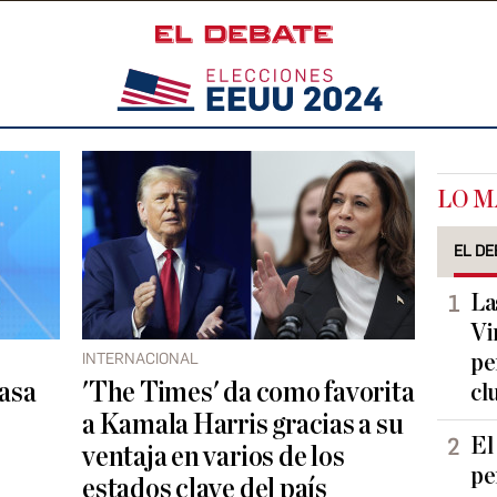
LO M
EL DE
La
Vi
INTERNACIONAL
pe
pasa
'The Times' da como favorita
cl
s
a Kamala Harris gracias a su
El
ventaja en varios de los
pe
estados clave del país