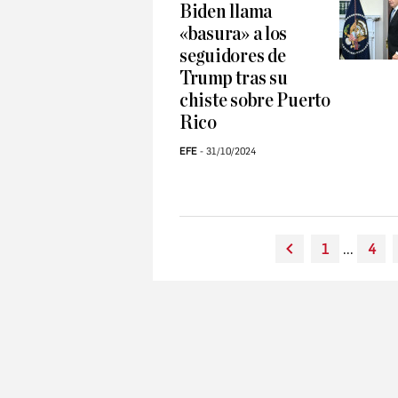
Biden llama
«basura» a los
seguidores de
Trump tras su
chiste sobre Puerto
Rico
EFE
31/10/2024
1
...
4