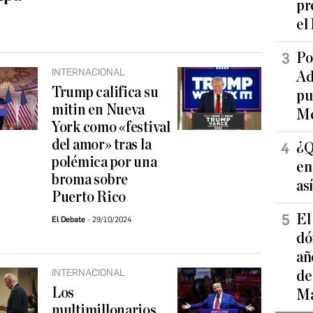
pr
el
Po
INTERNACIONAL
Ad
Trump califica su
pu
mitin en Nueva
Me
York como «festival
del amor» tras la
¿Q
polémica por una
en
broma sobre
as
Puerto Rico
El
El Debate
29/10/2024
dó
añ
INTERNACIONAL
de
Los
Ma
multimillonarios