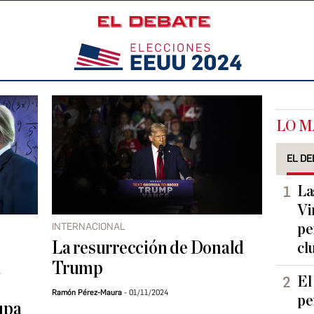
LO M
EL DE
La
Vi
INTERNACIONAL
pe
La resurrección de Donald
cl
a
Trump
El
Ramón Pérez-Maura
01/11/2024
pe
cupa