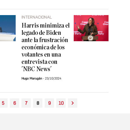
INTERNACIONAL
Harris minimiza el
legado de Biden
ante la frustración
económica de los
votantes en una
entrevista con
´NBC News´
Hugo Marugán
23/10/2024
5
6
7
8
9
10