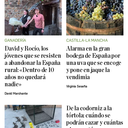
GANADERÍA
CASTILLA-LA MANCHA
David y Rocío, los
Alarma en la gran
jóvenes que se resisten
bodega de España por
a abandonar la España
una uva que se encoge
rural: «Dentro de 10
y pone en jaque la
años no quedará
vendimia
nadie»
Virginia Seseña
David Marchante
De la codorniz a la
tórtola: cuándo se
podrán cazar y cuántas