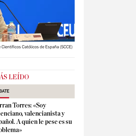
e Científicos Católicos de España (SCCE)
ÁS LEÍDO
BATE
rran Torres: «Soy
lenciano, valencianista y
pañol. A quien le pese es su
oblema»