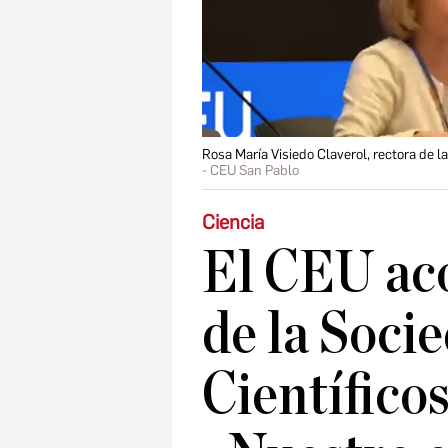
Rosa María Visiedo Claverol, rectora de 
CEU San Pablo
Ciencia
El CEU ac
de la Soci
Científicos