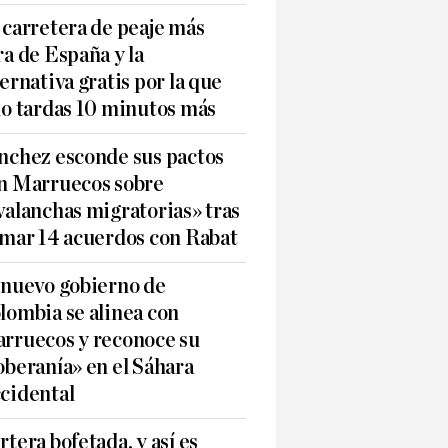
 carretera de peaje más
ra de España y la
ternativa gratis por la que
lo tardas 10 minutos más
nchez esconde sus pactos
n Marruecos sobre
valanchas migratorias» tras
rmar 14 acuerdos con Rabat
 nuevo gobierno de
lombia se alinea con
rruecos y reconoce su
oberanía» en el Sáhara
cidental
rtera bofetada, y así es