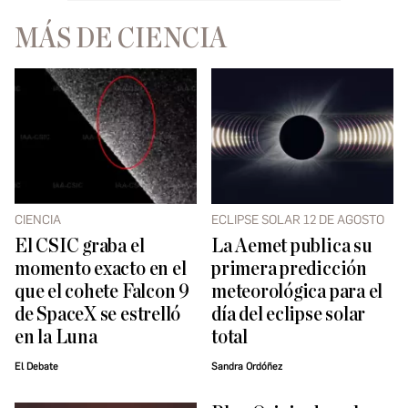
MÁS DE CIENCIA
CIENCIA
ECLIPSE SOLAR 12 DE AGOSTO
El CSIC graba el
La Aemet publica su
momento exacto en el
primera predicción
que el cohete Falcon 9
meteorológica para el
de SpaceX se estrelló
día del eclipse solar
en la Luna
total
El Debate
Sandra Ordóñez