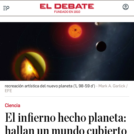
FUNDADO EN 1910
Menú
INICIA
SESIÓ
recreación artística del nuevo planeta ('L 98-59 d')
Mark A. Garlick /
EFE
Ciencia
El infierno hecho planeta:
hallan un mundo cubierto