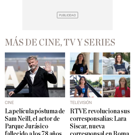
MÁS DE CINE, TV Y SERIES
CINE
TELEVISIÓN
La película póstuma de
RTVE revoluciona sus
Sam Neill, el actor de
corresponsalías: Lara
Parque Jurásico
Siscar, nueva
fallecido a los 78 años
corresponsal en Roma