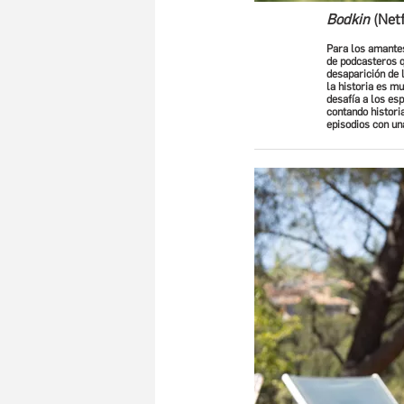
Bodkin
(Netf
Para los amantes
de podcasteros q
desaparición de 
la historia es mu
desafía a los es
contando historia
episodios con un