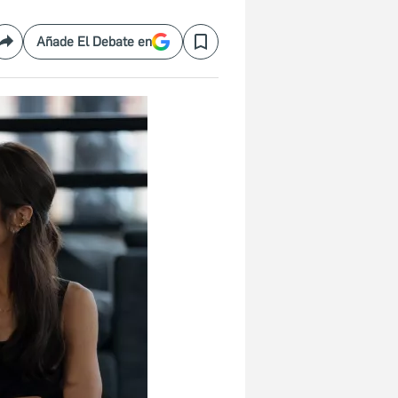
Añade El Debate en
Compartir
Save