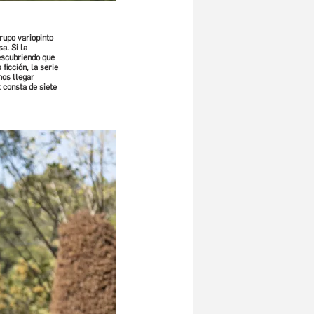
rupo variopinto
a. Si la
descubriendo que
ficción, la serie
mos llegar
x consta de siete