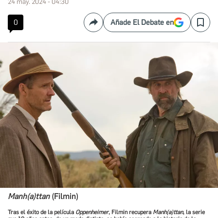
24 may. 2024 - 04:30
0
Añade El Debate en
Compartir
Save
Manh(a)ttan
(Filmin)
Tras el éxito de la película
Oppenheimer
, Filmin recupera
Manh(a)ttan
, la serie