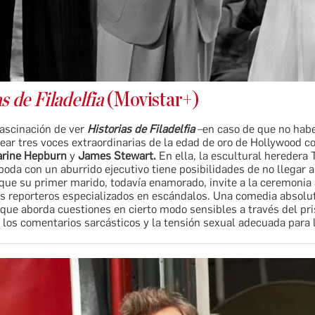
s de Filadelfia
(Movistar+)
fascinación de ver
Historias de Filadelfia
–en caso de que no hab
rear tres voces extraordinarias de la edad de oro de Hollywood 
arine Hepburn
y
James Stewart.
En ella, la escultural heredera 
oda con un aburrido ejecutivo tiene posibilidades de no llegar a
que su primer marido, todavía enamorado, invite a la ceremonia 
os reporteros especializados en escándalos. Una comedia absol
que aborda cuestiones en cierto modo sensibles a través del pr
 los comentarios sarcásticos y la tensión sexual adecuada para 