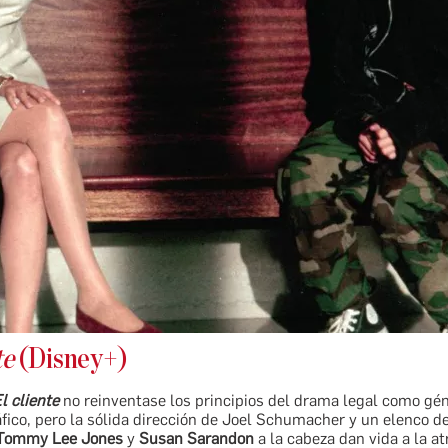
te
(Disney+)
l cliente
no reinventase los principios del drama legal como gé
ico, pero la sólida dirección de Joel Schumacher y un elenco d
Tommy Lee Jones
y
Susan Sarandon
a la cabeza dan vida a la a