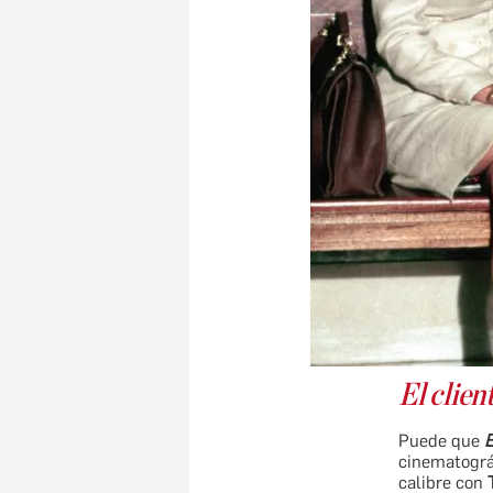
El clien
Puede que
E
cinematográf
calibre con