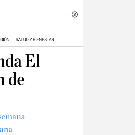
INICIAR
SESIÓN
IGIÓN
SALUD Y BIENESTAR
nda El
n de
e semana
mana