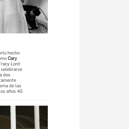
erlo hecho
como
Cary
Tracy Lord
 celebrarse
a dos
utamente
isma de las
los años 40.