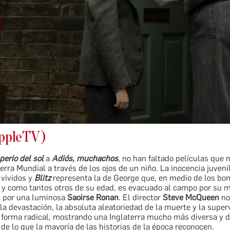
ppleTV)
perio del sol
a
Adiós, muchachos
,
no han faltado películas que 
ra Mundial a través de los ojos de un niño. La inocencia juveni
 vividos y
Blitz
representa la de George que, en medio de los b
 y como tantos otros de su edad, es evacuado al campo por su 
a por una luminosa
Saoirse Ronan
. El director
Steve McQueen
no
 la devastación, la absoluta aleatoriedad de la muerte y la superv
 forma radical, mostrando una Inglaterra mucho más diversa y d
de lo que la mayoría de las historias de la época reconocen.