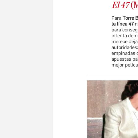
El 47
(M
Para
Torre B
la línea 47
n
para conseg
intenta demo
merece deja
autoridades:
empinadas ca
apuestas par
mejor películ