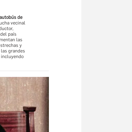
autobús de
lucha vecinal
ductor,
 del país
umentan las
estrechas y
 las grandes
incluyendo