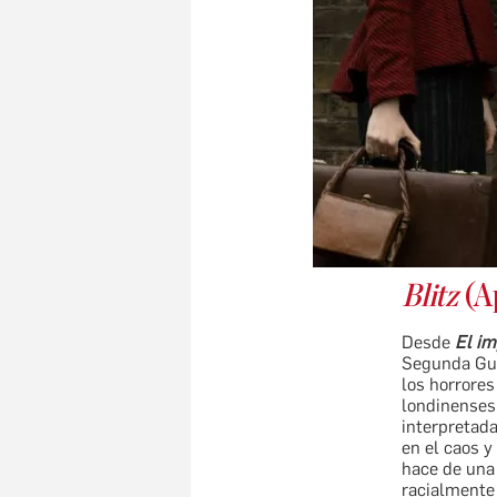
Blitz
(A
Desde
El im
Segunda Guer
los horrores
londinenses
interpretad
en el caos y
hace de una
racialmente 