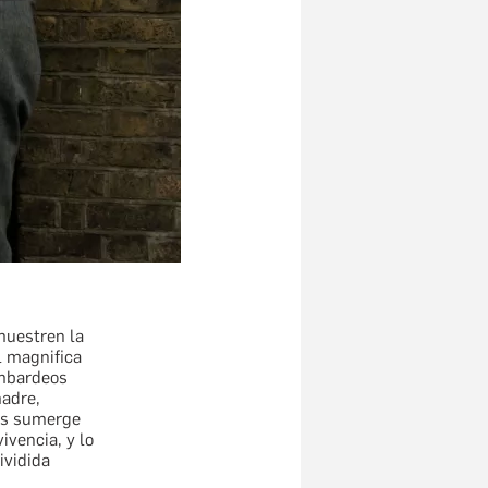
muestren la
l magnifica
ombardeos
madre,
s sumerge
ivencia, y lo
ividida