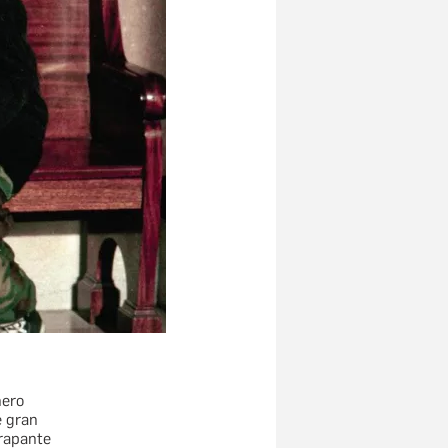
nero
e gran
trapante