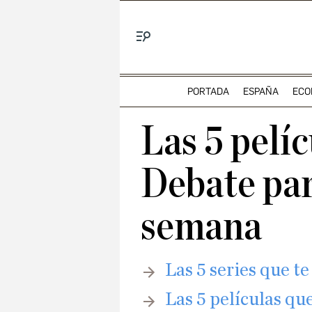
Menú
PORTADA
ESPAÑA
ECO
Las 5 pelí
Debate para
semana
Las 5 series que t
​Las 5 películas q