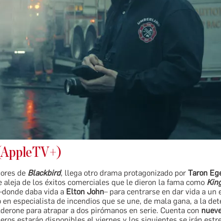
(AppleTV+)
dores de
Blackbird
, llega otro drama protagonizado por
Taron Eg
e aleja de los éxitos comerciales que le dieron la fama como
Kin
–donde daba vida a
Elton John
– para centrarse en dar vida a u
 en especialista de incendios que se une, de mala gana, a la det
lderone para atrapar a dos pirómanos en serie. Cuenta con
nueve
eros estarán disponibles el viernes y los siguientes se irán est