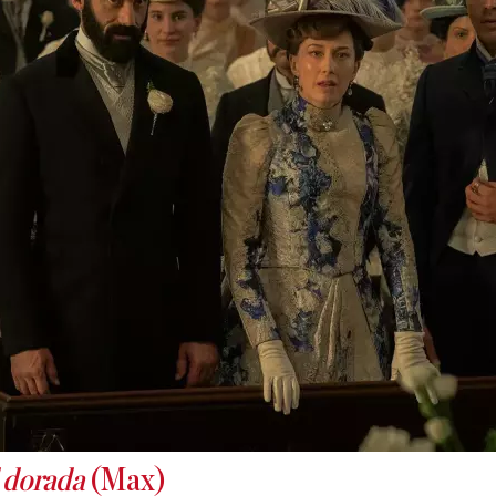
 dorada
(Max)