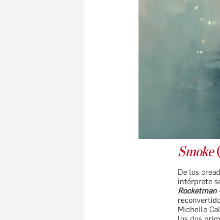
Smoke
De los crea
intérprete s
Rocketman
reconvertido
Michelle Ca
los dos prim