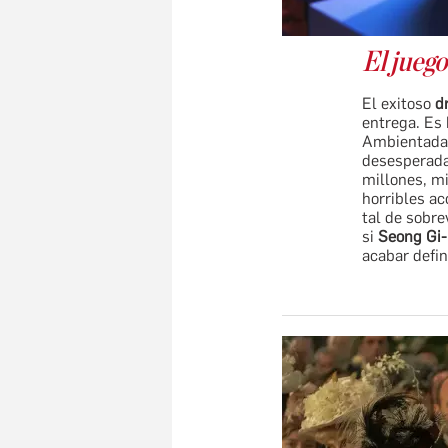
El jueg
El exitoso
d
entrega. Es 
Ambientada 
desesperada
millones, m
horribles ac
tal de sobre
si
Seong Gi
acabar defin