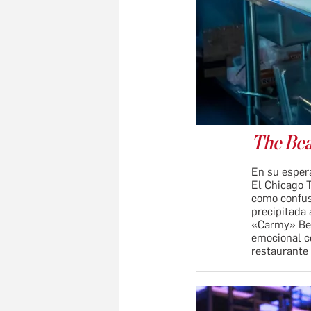
The Be
En su esper
El Chicago T
como confusa
precipitada 
«Carmy» Ber
emocional co
restaurante 