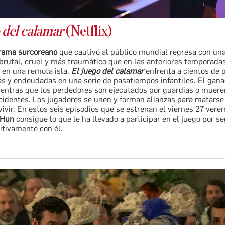
o del calamar
(Netflix)
rama surcoreano
que cautivó al público mundial regresa con un
brutal, cruel y más traumático que en las anteriores temporadas
en una remota isla,
El juego del calamar
enfrenta a cientos de 
s y endeudadas en una serie de pasatiempos infantiles. El gana
ientras que los perdedores son ejecutados por guardias o muere
cidentes. Los jugadores se unen y forman alianzas para matarse 
vivir. En estos seis episodios que se estrenan el viernes 27 vere
-Hun
consigue lo que le ha llevado a participar en el juego por s
itivamente con él.