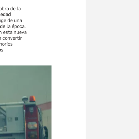
 obra de la
ciedad
uge de una
de la época.
n esta nueva
 convertir
moríos
os.