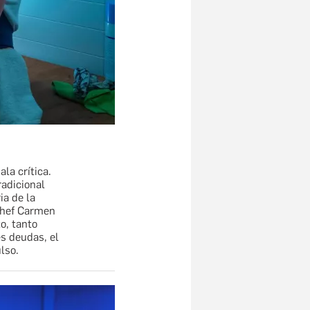
la crítica.
radicional
ia de la
 chef Carmen
o, tanto
es deudas, el
lso.