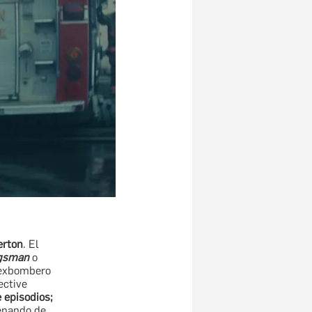
erton
. El
gsman
o
n exbombero
ective
 episodios;
renando de