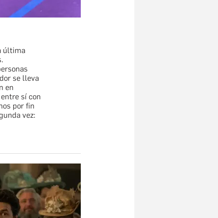
a última
.
personas
dor se lleva
n en
entre sí con
mos por fin
egunda vez: