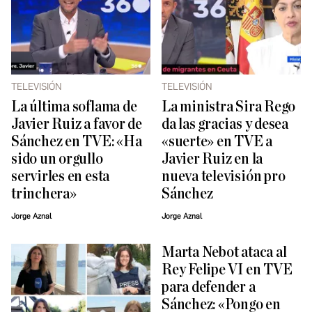
TELEVISIÓN
TELEVISIÓN
La última soflama de
La ministra Sira Rego
Javier Ruiz a favor de
da las gracias y desea
Sánchez en TVE: «Ha
«suerte» en TVE a
sido un orgullo
Javier Ruiz en la
servirles en esta
nueva televisión pro
trinchera»
Sánchez
Jorge Aznal
Jorge Aznal
Marta Nebot ataca al
Rey Felipe VI en TVE
para defender a
Sánchez: «Pongo en