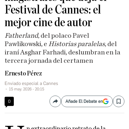
Festival de Cannes: el
mejor cine de autor
Fatherland
, del polaco Pavel
Pawlikowski, e
Historias paralelas
, del
iraní Asghar Farhadi, deslumbran en la
tercera jornada del certamen
Ernesto Pérez
Enviado especial a Cannes
15 may. 2026 - 20:15
0
Añade El Debate en
Compartir
Save
n extraordinario retrato de la