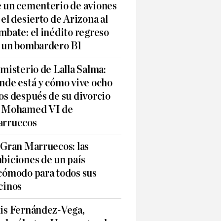
 un cementerio de aviones
 el desierto de Arizona al
mbate: el inédito regreso
 un bombardero B1
 misterio de Lalla Salma:
nde está y cómo vive ocho
os después de su divorcio
 Mohamed VI de
rruecos
 Gran Marruecos: las
biciones de un país
cómodo para todos sus
cinos
is Fernández-Vega,