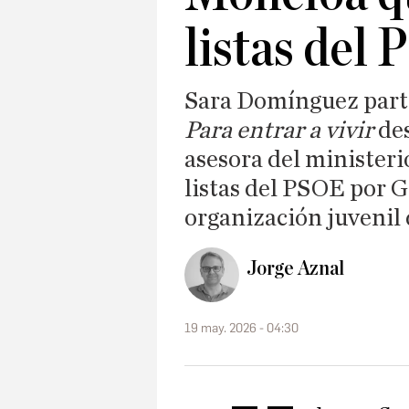
listas del
Sara Domínguez parti
Para entrar a vivir
des
asesora del ministerio
listas del PSOE por G
organización juvenil
Jorge Aznal
19 may. 2026 - 04:30