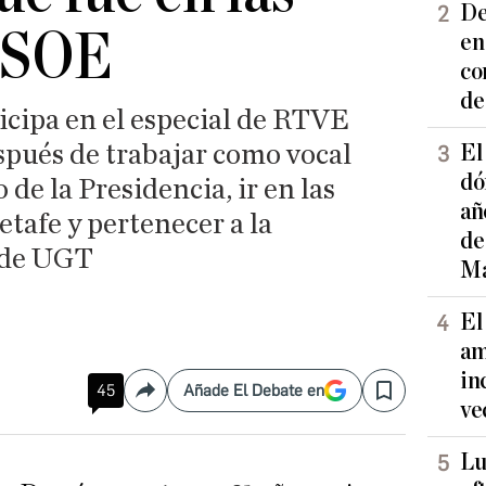
De
 PSOE
en
co
de
cipa en el especial de RTVE
pués de trabajar como vocal
El
dó
 de la Presidencia, ir en las
añ
etafe y pertenecer a la
de
 de UGT
Ma
El
am
in
45
Añade El Debate en
Compartir
Save
ve
Lu