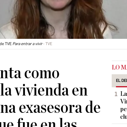
e de TVE
Para entrar a vivir
TVE
LO M
nta como
EL DE
la vivienda en
La
Vi
na exasesora de
pe
cl
e fue en las