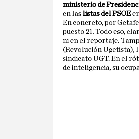
ministerio de Presidenc
en las
listas del PSOE
en
En concreto, por Getaf
puesto 21. Todo eso, clar
ni en el reportaje. Ta
(Revolución Ugetista), l
sindicato UGT. En el ró
de inteligencia, su ocup