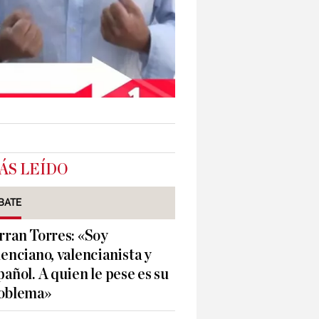
ÁS LEÍDO
BATE
rran Torres: «Soy
lenciano, valencianista y
pañol. A quien le pese es su
oblema»