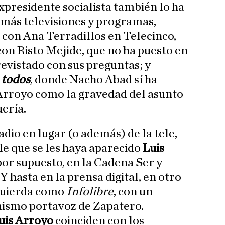
xpresidente socialista también lo ha
 más televisiones y programas,
, con Ana Terradillos en Telecinco,
 con Risto Mejide, que no ha puesto en
revistado con sus preguntas; y
 todos
, donde Nacho Abad sí ha
 Arroyo como la gravedad del asunto
ería.
adio en lugar (o además) de la tele,
e que se les haya aparecido
Luis
 por supuesto, en la Cadena Ser y
. Y hasta en la prensa digital, en otro
zquierda como
Infolibre
, con un
 mismo portavoz de Zapatero.
uis Arroyo
coinciden con los