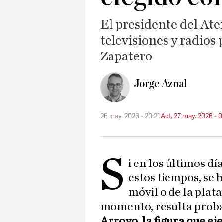
El presidente del At
televisiones y radios
Zapatero
Jorge Aznal
26 may. 2026 - 20:21
Act. 27 may. 2026 - 
S
i en los últimos dí
estos tiempos, se 
móvil o de la plat
momento, resulta proba
Arroyo, la figura que e