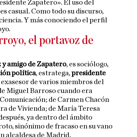
sidente Zapatero». El uso del
 es casual. Como todo su discurso,
iencia. Y más conociendo el perfil
oyo.
royo, el portavoz de
z y amigo de Zapatero
, es sociólogo,
ón política
, estratega,
presidente
 y exasesor de varios miembros del
de Miguel Barroso cuando era
e Comunicación; de Carmen Chacón
ra de Vivienda; de María Teresa
después, ya dentro del ámbito
oto, sinónimo de fracaso en su vano
en alcaldesa de Madrid.