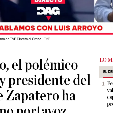
ama de TVE Directo al Grano
TVE
LO M
o, el polémico
EL DE
 y presidente del
Fe
va
e Zapatero ha
es
pr
mo portavoz