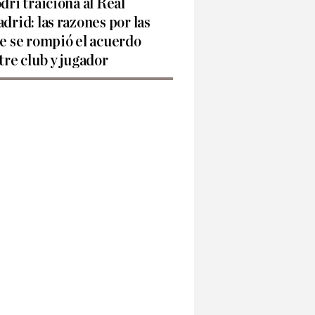
dri traiciona al Real
drid: las razones por las
e se rompió el acuerdo
tre club y jugador