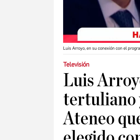
Luis Arroyo, en su conexión con el progr
Televisión
Luis Arroy
tertuliano
Ateneo qu
elegido co