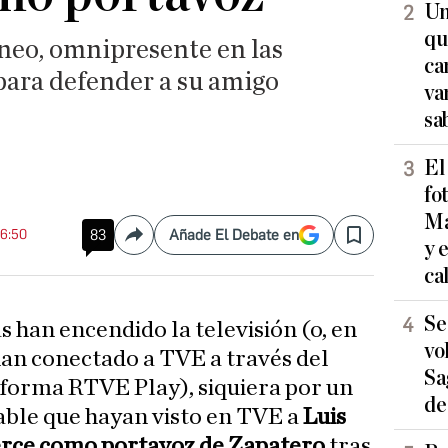
Un
qu
eneo, omnipresente en las
ca
 para defender a su amigo
va
sa
El
fo
Ma
06:50
83
Añade El Debate en
Compartir
Save
y 
ca
Se
as han encendido la televisión (o, en
vo
han conectado a TVE a través del
Sa
aforma RTVE Play), siquiera por un
de
ble que hayan visto en TVE a
Luis
jerce como portavoz de Zapatero
tras