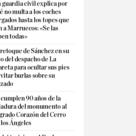
 guardia civil explica por
é no multa a los coches
rgados hasta los topes que
n a Marruecos: «Se las
ben todas»
 retoque de Sánchez en su
to del despacho de La
reta para ocultar sus pies
evitar burlas sobre su
lzado
 cumplen 90 años de la
ladura del monumento al
grado Corazón del Cerro
 los Ángeles