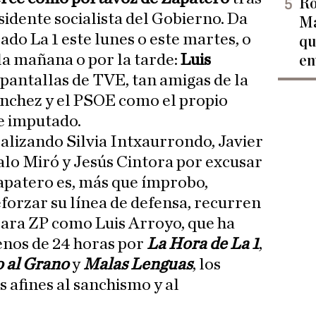
Ro
sidente socialista del Gobierno. Da
Ma
ado La 1 este lunes o este martes, o
qu
la mañana o por la tarde:
Luis
en
 pantallas de TVE, tan amigas de la
ánchez y el PSOE como el propio
e imputado.
ealizando Silvia Intxaurrondo, Javier
alo Miró y Jesús Cintora por excusar
apatero es, más que ímprobo,
orzar su línea de defensa, recurren
para ZP como Luis Arroyo, que ha
enos de 24 horas por
La Hora de La 1
,
o al Grano
y
Malas Lenguas
, los
afines al sanchismo y al