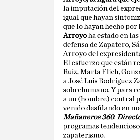
la imputación del expre
igual que hayan sintoniz
que lo hayan hecho por 
Arroyo
ha estado en las
defensa de Zapatero, S
Arroyo del expresident
El esfuerzo que están r
Ruiz, Marta Flich, Gonz
a José Luis Rodríguez Z
sobrehumano. Y para ref
a un (hombre) central 
venido desfilando en m
Mañaneros 360
,
Direct
programas tendenciosos 
zapaterismo.