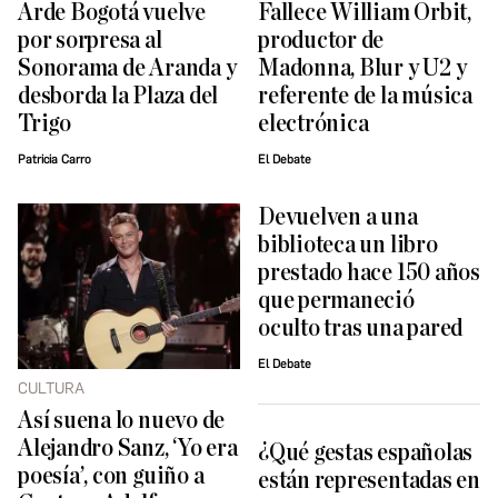
Arde Bogotá vuelve
Fallece William Orbit,
por sorpresa al
productor de
Sonorama de Aranda y
Madonna, Blur y U2 y
desborda la Plaza del
referente de la música
Trigo
electrónica
Patricia Carro
El Debate
Devuelven a una
biblioteca un libro
prestado hace 150 años
que permaneció
oculto tras una pared
El Debate
CULTURA
Así suena lo nuevo de
Alejandro Sanz, ‘Yo era
¿Qué gestas españolas
poesía’, con guiño a
están representadas en