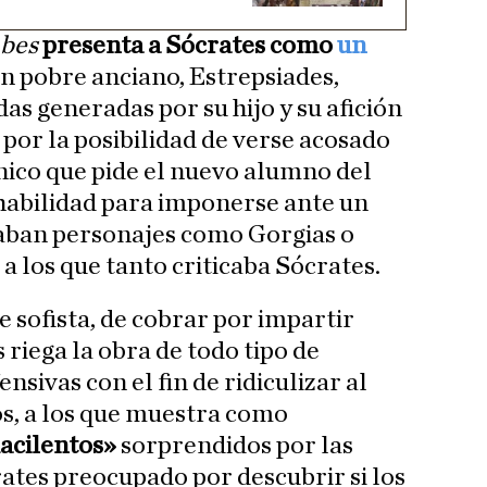
ubes
presenta a Sócrates como
un
n pobre anciano, Estrepsiades,
as generadas por su hijo y su afición
 por la posibilidad de verse acosado
único que pide el nuevo alumno del
a habilidad para imponerse ante un
taban personajes como Gorgias o
a los que tanto criticaba Sócrates.
 sofista, de cobrar por impartir
riega la obra de todo tipo de
nsivas con el fin de ridiculizar al
os, a los que muestra como
macilentos»
sorprendidos por las
ates preocupado por descubrir si los