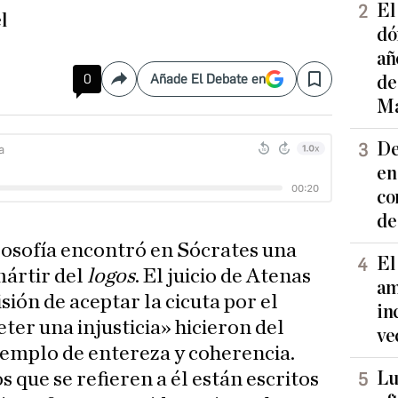
El
l
dó
añ
0
Añade El Debate en
de
Compartir
Save
Ma
De
en
co
de
Filosofía encontró en Sócrates una
El
mártir del
logos
. El juicio de Atenas
am
isión de aceptar la cicuta por el
in
ter una injusticia» hicieron del
ve
emplo de entereza y coherencia.
Lu
s que se refieren a él están escritos