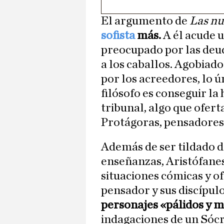
El argumento de
Las n
sofista
más.
A él acude u
preocupado por las deud
a los caballos. Agobiado
por los acreedores, lo 
filósofo es conseguir l
tribunal, algo que ofer
Protágoras, pensadores 
Además de ser tildado de
enseñanzas, Aristófanes 
situaciones cómicas y ofe
pensador y sus discípul
personajes «pálidos y 
indagaciones de un Sócr