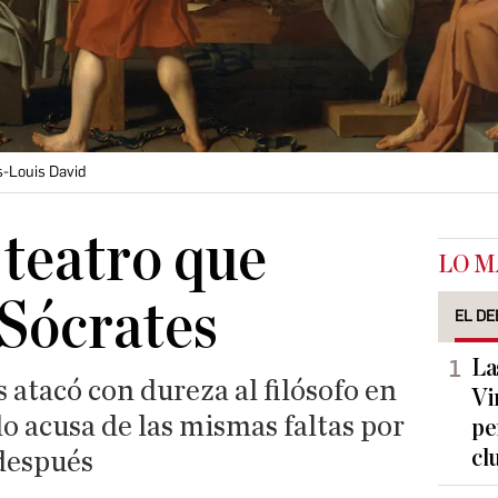
s-Louis David
 teatro que
LO M
Sócrates
EL DE
La
 atacó con dureza al filósofo en
Vi
lo acusa de las mismas faltas por
pe
cl
 después