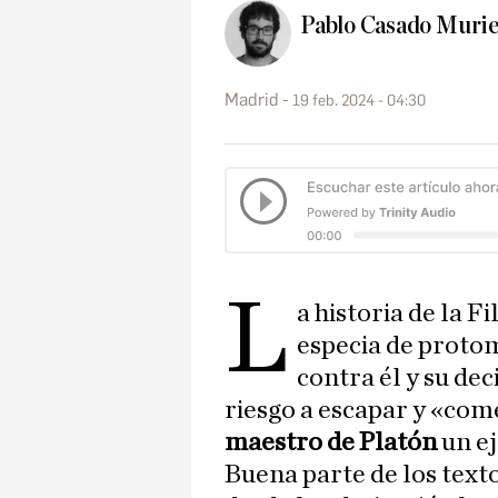
Pablo Casado Murie
Madrid
19 feb. 2024 - 04:30
L
a historia de la 
especia de proto
contra él y su dec
riesgo a escapar y «come
maestro de Platón
un ej
Buena parte de los texto