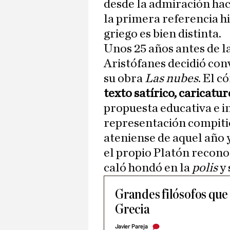
desde la admiración haci
la primera referencia h
griego es bien distinta.
Unos 25 años antes de la
Aristófanes decidió con
su obra
Las nubes
. El c
texto satírico, caricatur
propuesta educativa e i
representación compiti
ateniense de aquel año y
el propio Platón recon
caló hondó en la
polis
y 
Grandes filósofos que
Grecia
Javier Pareja