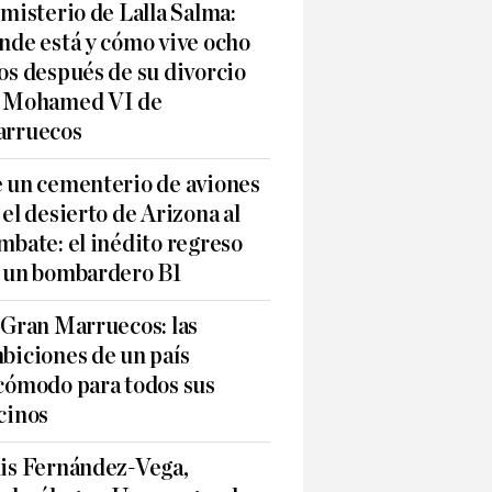
 misterio de Lalla Salma:
nde está y cómo vive ocho
os después de su divorcio
 Mohamed VI de
rruecos
 un cementerio de aviones
 el desierto de Arizona al
mbate: el inédito regreso
 un bombardero B1
 Gran Marruecos: las
biciones de un país
cómodo para todos sus
cinos
is Fernández-Vega,