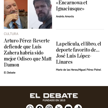
«Encarnowa et
Ignaciusque»
Andrés Amorós
CULTURA
Arturo Pérez-Reverte
La película, el libro, el
defiende que Luis
deporte favorito de…
Zahera habría sido
José Luis López-
mejor Odiseo que Matt
Linares
Damon
Mario de las Heras,Miguel Pérez Pichel
El Debate