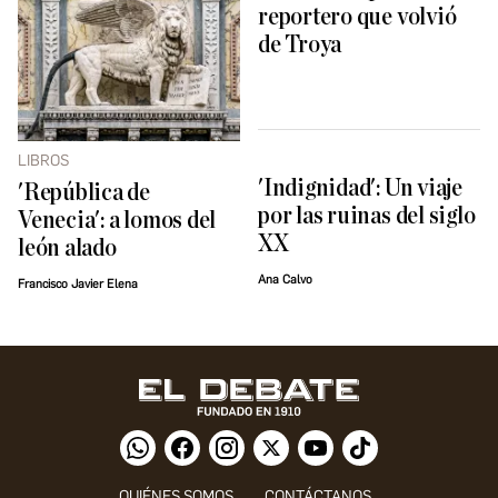
reportero que volvió
de Troya
LIBROS
'Indignidad': Un viaje
'República de
por las ruinas del siglo
Venecia': a lomos del
XX
león alado
Ana Calvo
Francisco Javier Elena
QUIÉNES SOMOS
CONTÁCTANOS