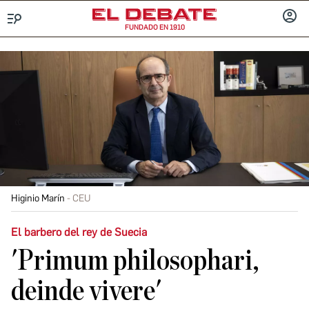
FUNDADO EN 1910
Menú
INICIA
SESIÓ
Higinio Marín
CEU
El barbero del rey de Suecia
'Primum philosophari,
deinde vivere'