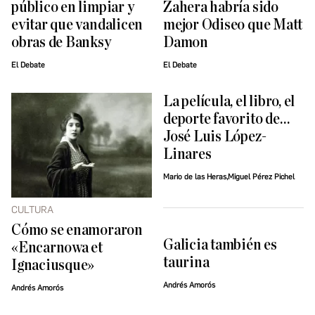
público en limpiar y
Zahera habría sido
evitar que vandalicen
mejor Odiseo que Matt
obras de Banksy
Damon
El Debate
El Debate
La película, el libro, el
deporte favorito de…
José Luis López-
Linares
Mario de las Heras,Miguel Pérez Pichel
CULTURA
Cómo se enamoraron
Galicia también es
«Encarnowa et
taurina
Ignaciusque»
Andrés Amorós
Andrés Amorós