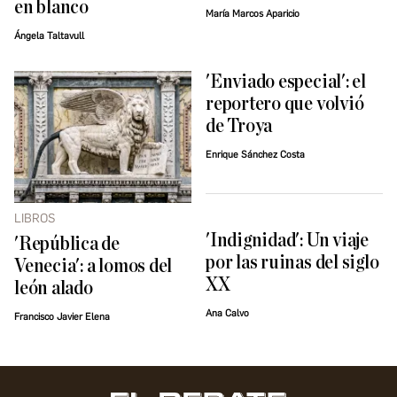
en blanco
María Marcos Aparicio
Ángela Taltavull
'Enviado especial': el
reportero que volvió
de Troya
Enrique Sánchez Costa
LIBROS
'Indignidad': Un viaje
'República de
por las ruinas del siglo
Venecia': a lomos del
XX
león alado
Ana Calvo
Francisco Javier Elena