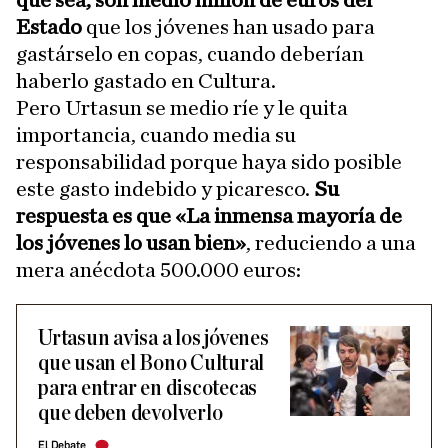
que sea, son medio millón de euros del
Estado
que los jóvenes han usado para
gastárselo en copas, cuando deberían
haberlo gastado en Cultura.
Pero Urtasun se medio ríe y le quita
importancia, cuando media su
responsabilidad porque haya sido posible
este gasto indebido y picaresco.
Su
respuesta es que «La inmensa mayoría de
los jóvenes lo usan bien»
, reduciendo a una
mera anécdota 500.000 euros:
Urtasun avisa a los jóvenes
que usan el Bono Cultural
para entrar en discotecas
que deben devolverlo
El Debate