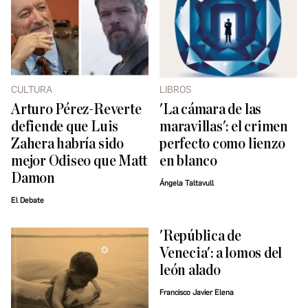
CULTURA
LIBROS
Arturo Pérez-Reverte
'La cámara de las
defiende que Luis
maravillas': el crimen
Zahera habría sido
perfecto como lienzo
mejor Odiseo que Matt
en blanco
Damon
Ángela Taltavull
El Debate
'República de
Venecia': a lomos del
león alado
Francisco Javier Elena