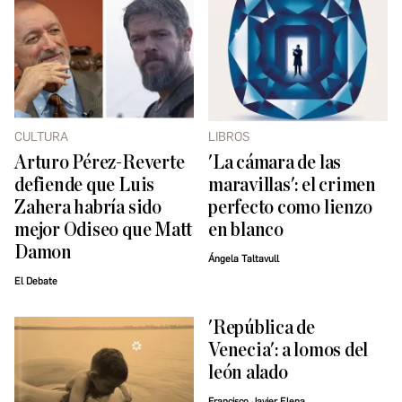
CULTURA
LIBROS
Arturo Pérez-Reverte
'La cámara de las
defiende que Luis
maravillas': el crimen
Zahera habría sido
perfecto como lienzo
mejor Odiseo que Matt
en blanco
Damon
Ángela Taltavull
El Debate
'República de
Venecia': a lomos del
león alado
Francisco Javier Elena