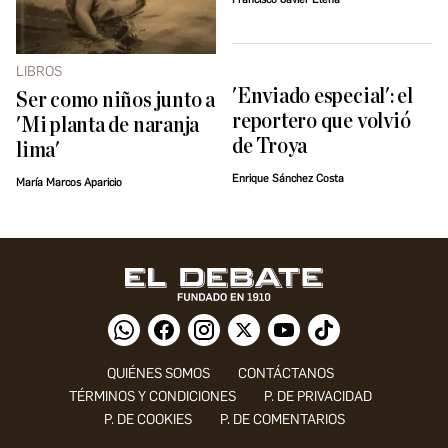
LIBROS
'Enviado especial': el
Ser como niños junto a
reportero que volvió
'Mi planta de naranja
de Troya
lima'
Enrique Sánchez Costa
María Marcos Aparicio
QUIÉNES SOMOS
CONTÁCTANOS
TÉRMINOS Y CONDICIONES
P. DE PRIVACIDAD
P. DE COOKIES
P. DE COMENTARIOS